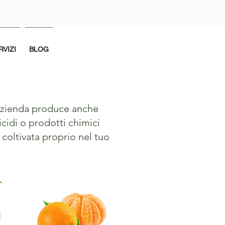
RVIZI
BLOG
a azienda produce anche
icidi o prodotti chimici
a coltivata proprio nel tuo