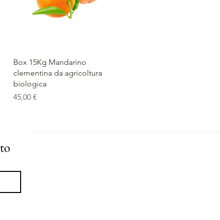
Vista rapida
Box 15Kg Mandarino
clementina da agricoltura
biologica
Prezzo
45,00 €
nto