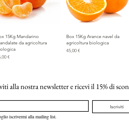
Vista rapida
Vista rapida
ox 15Kg Mandarino
Box 15Kg Arance navel da
andalate da agricoltura
agricoltura biologica
iologica
Prezzo
45,00 €
rezzo
,00 €
viti alla nostra newsletter e ricevi il 15% di sco
Iscriviti
glio iscrivermi alla mailing list.