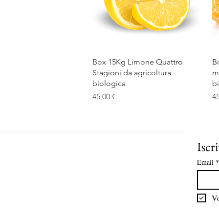
Vista rapida
Box 15Kg Limone Quattro
B
Stagioni da agricoltura
m
biologica
b
Prezzo
P
45,00 €
45
Iscri
Email
*
Vo