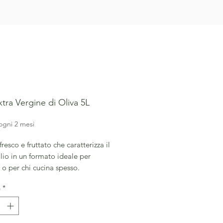
xtra Vergine di Oliva 5L
rezzo
ogni 2 mesi
fresco e fruttato che caratterizza il
lio in un formato ideale per
 o per chi cucina spesso.
 a crudo su insalate, bruschette e
à
*
, mantiene profumi e qualità
 formati grandi.