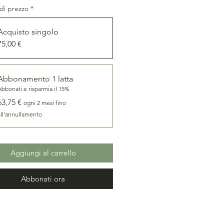
di prezzo
*
Acquisto singolo
75,00 €
Abbonamento 1 latta
Abbonati e risparmia il 15%
63,75 €
ogni 2 mesi fino
all'annullamento
Aggiungi al carrello
Abbonati ora