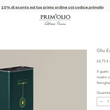
10% di sconto sul tuo primo ordine col codice
primolio
Olio E
P
63,75 €
Il gusto 
nostro o
famiglie
Perfetto
Quantit
verdure
anche in