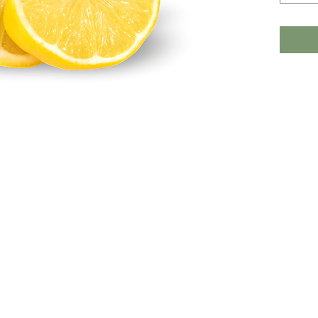
Si vous 
autres q
contact
formulair