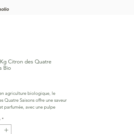
olio
Kg Citron des Quatre
s Bio
rix
en agriculture biologique, le
es Quatre Saisons offre une saveur
 et parfumée, avec une pulpe
et légèrement acidulée, parfaite
é
*
ne et en boissons.