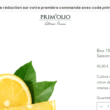
e réduction sur votre première commande avec code
prim
Box 15
Saison
P
45,00 €
Cultivé 
citron d
intense
juteuse 
Quantit
en cuisi