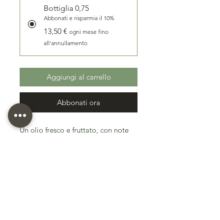
Bottiglia 0,75
Abbonati e risparmia il 10%
13,50 €
ogni mese fino
all'annullamento
Aggiungi al carrello
Abbonati ora
Un olio fresco e fruttato, con note
verdi di erba e mandorla, perfetto
per esaltare insalate, bruschette e
verdure a crudo.
Raccolto e molito in poche ore per
conservare tutti i profumi naturali
dell’oliva.
Iscriviti alla nostra 